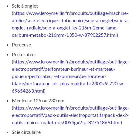
Scie à onglet
(
https://www.leroymerlin.fr/produits/outillage/machine-
atelier/scie-electrique-stationnaire/scie-a-onglet/scie-a-
onglet-radiale/scie-a-onglet-ks-216m-2eme-lame-
carbure-metabo-216mm-1350-w-87902257.html
)
Perceuse
Perforateur
(
https://www.leroymerlin.fr/produits/outillage/outillage-
electroportatif/perforateur-burineur-et-marteau-
piqueur/perforateur-et-burineur/perforateur-
filaire/perforateur-sds-plus-makita-hr2300x9-720-w-
69654263.html
)
Meuleuse 125 ou 230mm
(
https://www.leroymerlin.fr/produits/outillage/outillage-
electroportatif/pack-outils-electroportatifs/pack-de-2-
outils-filaires-makita-dk0053gx2-p-82751869.html
)
Scie circulaire