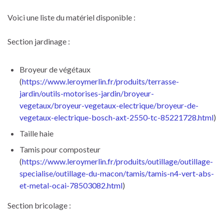
Voici une liste du matériel disponible :
Section jardinage :
Broyeur de végétaux
(
https://www.leroymerlin.fr/produits/terrasse-
jardin/outils-motorises-jardin/broyeur-
vegetaux/broyeur-vegetaux-electrique/broyeur-de-
vegetaux-electrique-bosch-axt-2550-tc-85221728.html
)
Taille haie
Tamis pour composteur
(
https://www.leroymerlin.fr/produits/outillage/outillage-
specialise/outillage-du-macon/tamis/tamis-n4-vert-abs-
et-metal-ocai-78503082.html
)
Section bricolage :