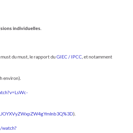
isions individuelles
.
e must du must, le rapport du
GIEC / IPCC
, et notamment
h environ).
atch?v=LsWc-
pp=ygUOYXVyZWxpZW4gYmlnb3Q%3D
).
m/watch?