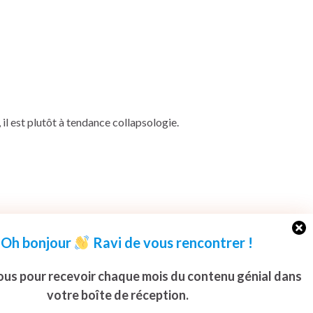
, il est plutôt à tendance collapsologie.
ion
ou autres associations autour du climat
, au moins
oire !
Oh bonjour
Ravi de vous rencontrer
!
ous pour recevoir chaque mois du contenu génial dans
votre boîte de réception.
ane
et
la fresque de la mobilité