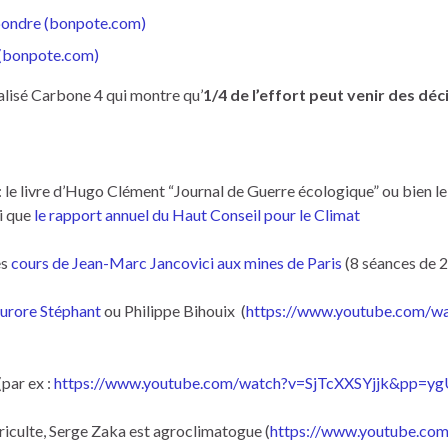
répondre (bonpote.com)
t (bonpote.com)
alisé Carbone 4 qui montre qu’
1/4 de l’effort peut venir des déc
 : le livre d’Hugo Clément “Journal de Guerre écologique” ou bien l
i que
le rapport annuel du Haut Conseil pour le Climat
es
cours de Jean-Marc Jancovici aux mines de Paris
(8 séances de 2
urore Stéphant
ou Philippe Bihouix (
https://www.youtube.com/w
(par ex :
https://www.youtube.com/watch?v=SjTcXXSYjjk&
griculte, Serge Zaka est agroclimatogue (
https://www.youtube.co