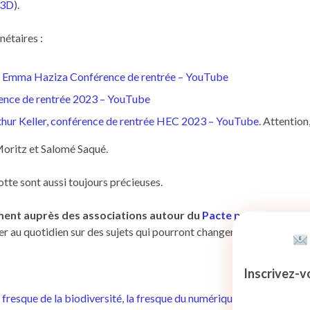
%3D
).
nétaires :
avec Emma Haziza Conférence de rentrée – YouTube
ence de rentrée 2023 – YouTube
Arthur Keller, conférence de rentrée HEC 2023 – YouTube
. Attention
oritz et Salomé Saqué.
tte sont aussi toujours précieuses.
lement auprès des associations autour du
Pacte pour la transit
u quotidien sur des sujets qui pourront changer le cours de l’hist
Inscrivez-v
a fresque de la biodiversité
,
la
fresque du numérique
,
la
fresque océ