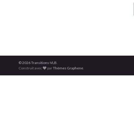
© 2026 Transitions-VLB.
Construit avec
par
Thèmes Graphene
.